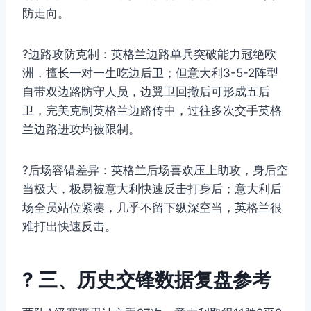
防走向。
?边路攻防克制：英格兰边路单兵突破能力冠绝欧
洲，擅长一对一生吃边后卫；但意大利3-5-2阵型
自带双边路防守人员，边翼卫回撤后可形成五后
卫，完美克制英格兰边路传中，过往多次交手英格
兰边路进攻均被限制。
?后场容错差异：英格兰后场喜欢压上助攻，身后空
当极大，极易被意大利快速反击打身后；意大利后
场全员站位紧凑，几乎不留下纵深空当，英格兰很
难打出快速反击。
? 三、历史交锋数据复盘参考