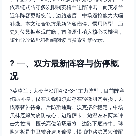
依靠链式防守多次限制英格兰边路冲击，而英格兰
近年阵容更新换代，边路速度、中场逼抢能力大幅
补强。本文结合双方最新阵容伤停、惯用阵型、历
史对位数据客观前瞻，首段原生植入核心关键词，
短句分段适配移动端阅读与搜索引擎收录。
? 一、双方最新阵容与伤停概
况
?英格兰：大概率沿用4-2-3-1主力阵型，目前阵容
伤病可控，仅右边锋帕尔默存在轻微肌肉劳损，大
概率替补待命。后防斯通斯、沃克搭档稳定，中场
贝林厄姆为攻防核心，边路萨卡、鲍温左右两翼冲
击力拉满，擅长高位前场逼抢、边路下底传中。球
队短板是中卫转身速度偏慢，惧怕中路渗透短传配