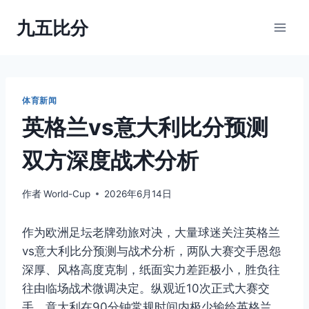
跳
九五比分
到
内
容
体育新闻
英格兰vs意大利比分预测
双方深度战术分析
作者
World-Cup
2026年6月14日
作为欧洲足坛老牌劲旅对决，大量球迷关注英格兰
vs意大利比分预测与战术分析，两队大赛交手恩怨
深厚、风格高度克制，纸面实力差距极小，胜负往
往由临场战术微调决定。纵观近10次正式大赛交
手，意大利在90分钟常规时间内极少输给英格兰，