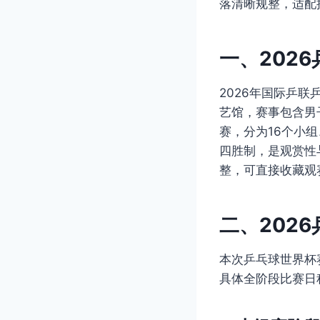
落清晰规整，适配
一、202
2026年国际乒
艺馆，赛事包含男
赛，分为16个小
四胜制，是观赏性
整，可直接收藏观
二、202
本次乒乓球世界杯
具体全阶段比赛日