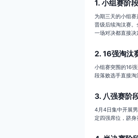
1. 小组赛阶
为期三天的小组赛
晋级后续淘汰赛。
一场对决都直接决
2. 16强淘
小组赛突围的16
段落败选手直接淘
3. 八强赛阶
4月4日集中开展
定四强席位，跻身