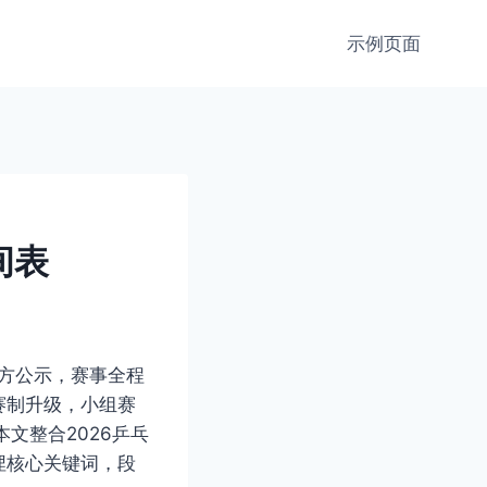
示例页面
间表
官方公示，赛事全程
赛制升级，小组赛
文整合2026乒乓
埋核心关键词，段