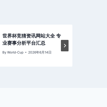
世界杯竞猜资讯网站大全 专
墨西哥
业赛事分析平台汇总
赛事胜
By
World-Cup
2026年6月14日
By
World-