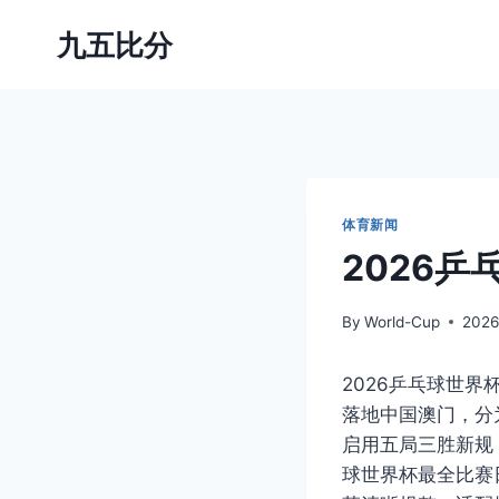
Skip
九五比分
to
content
体育新闻
2026
By
World-Cup
202
2026乒乓球世
落地中国澳门，分
启用五局三胜新规
球世界杯最全比赛