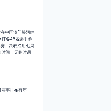
设在中国澳门银河综
打各48名选手参
决赛、决赛沿用七局
准时间，无临时调
日赛事排布有序，