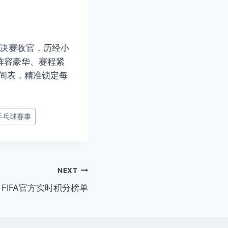
日决赛收官，历经小
阵容豪华、赛程紧
时间表，精准锁定每
乒乓球赛事
NEXT
FIFA官方实时积分榜单