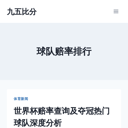
跳
九五比分
到
内
容
球队赔率排行
体育新闻
世界杯赔率查询及夺冠热门
球队深度分析