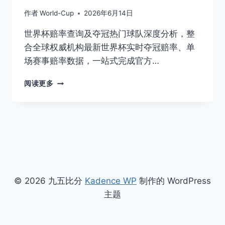
作者
World-Cup
2026年6月14日
世界杯赔率查询及夺冠热门球队深度分析，整
合全球权威机构最新世界杯实时夺冠赔率、单
场赛事赔率数据，一站式完成官方…
世
阅读更多
界
杯
赔
率
查
询
及
夺
冠
© 2026 九五比分
Kadence WP
制作的 WordPress
热
主题
门
球
队