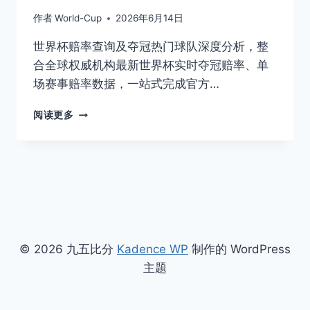
作者
World-Cup
2026年6月14日
世界杯赔率查询及夺冠热门球队深度分析，整
合全球权威机构最新世界杯实时夺冠赔率、单
场赛事赔率数据，一站式完成官方…
世
阅读更多
界
杯
赔
率
查
询
及
夺
冠
© 2026 九五比分
Kadence WP
制作的 WordPress
热
主题
门
球
队