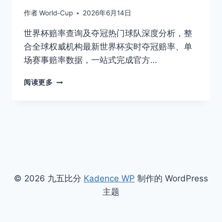
作者
World-Cup
2026年6月14日
世界杯赔率查询及夺冠热门球队深度分析，整
合全球权威机构最新世界杯实时夺冠赔率、单
场赛事赔率数据，一站式完成官方…
世
阅读更多
界
杯
赔
率
查
询
及
夺
冠
© 2026 九五比分
Kadence WP
制作的 WordPress
热
主题
门
球
队