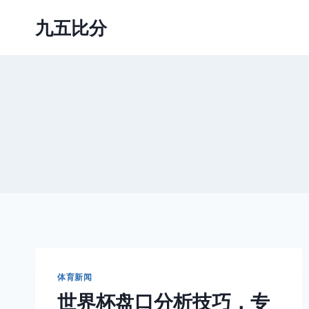
跳
九五比分
到
内
容
体育新闻
世界杯盘口分析技巧，专