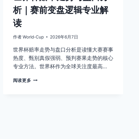
析｜赛前变盘逻辑专业解
读
作者
World-Cup
2026年6月7日
世界杯赔率走势与盘口分析是读懂大赛赛事
热度、甄别真假强弱、预判赛果走势的核心
专业方法。世界杯作为全球关注度最高…
世
阅读更多
界
杯
赔
率
走
势
与
盘
口