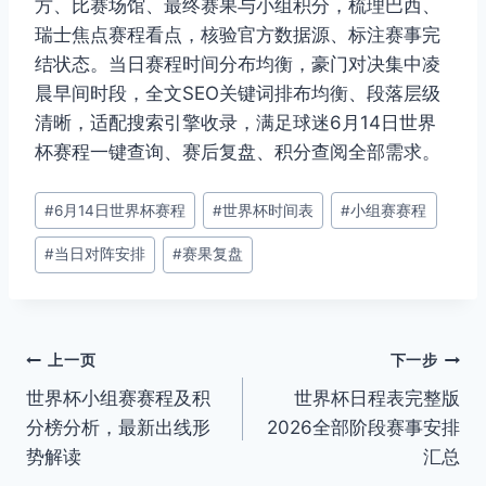
方、比赛场馆、最终赛果与小组积分，梳理巴西、
瑞士焦点赛程看点，核验官方数据源、标注赛事完
结状态。当日赛程时间分布均衡，豪门对决集中凌
晨早间时段，全文SEO关键词排布均衡、段落层级
清晰，适配搜索引擎收录，满足球迷6月14日世界
杯赛程一键查询、赛后复盘、积分查阅全部需求。
文
#
6月14日世界杯赛程
#
世界杯时间表
#
小组赛赛程
章
#
当日对阵安排
#
赛果复盘
标
签：
文
上一页
下一步
世界杯小组赛赛程及积
世界杯日程表完整版
章
分榜分析，最新出线形
2026全部阶段赛事安排
导
势解读
汇总