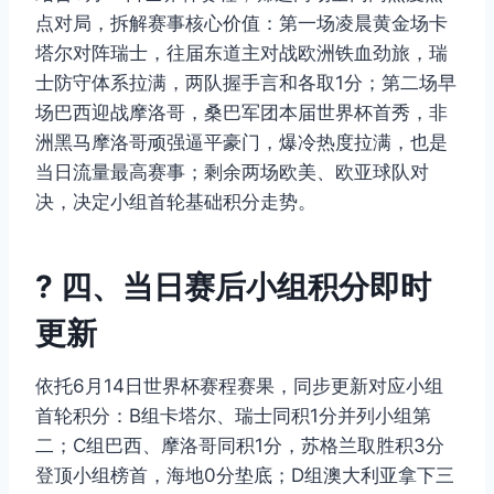
点对局，拆解赛事核心价值：第一场凌晨黄金场卡
塔尔对阵瑞士，往届东道主对战欧洲铁血劲旅，瑞
士防守体系拉满，两队握手言和各取1分；第二场早
场巴西迎战摩洛哥，桑巴军团本届世界杯首秀，非
洲黑马摩洛哥顽强逼平豪门，爆冷热度拉满，也是
当日流量最高赛事；剩余两场欧美、欧亚球队对
决，决定小组首轮基础积分走势。
? 四、当日赛后小组积分即时
更新
依托6月14日世界杯赛程赛果，同步更新对应小组
首轮积分：B组卡塔尔、瑞士同积1分并列小组第
二；C组巴西、摩洛哥同积1分，苏格兰取胜积3分
登顶小组榜首，海地0分垫底；D组澳大利亚拿下三