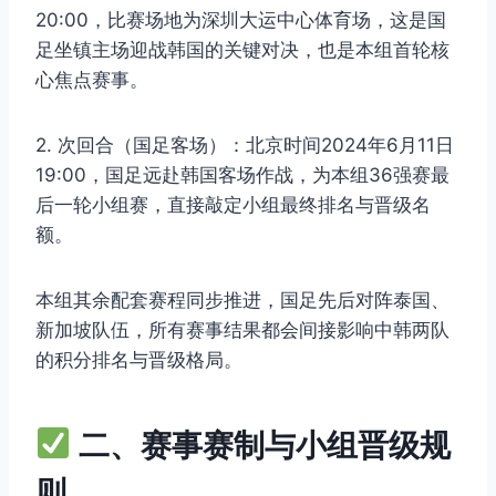
20:00，比赛场地为深圳大运中心体育场，这是国
足坐镇主场迎战韩国的关键对决，也是本组首轮核
心焦点赛事。
2. 次回合（国足客场）：北京时间2024年6月11日
19:00，国足远赴韩国客场作战，为本组36强赛最
后一轮小组赛，直接敲定小组最终排名与晋级名
额。
本组其余配套赛程同步推进，国足先后对阵泰国、
新加坡队伍，所有赛事结果都会间接影响中韩两队
的积分排名与晋级格局。
二、赛事赛制与小组晋级规
则