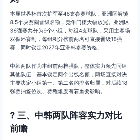
本届世界杯首次扩军至48支参赛球队，亚洲区解锁
8.5个决赛圈晋级名额，竞争门槛大幅放宽。亚洲区
36强赛共分为9个小组，每组4支球队，采用主客场
双循环赛制，每组积分榜前两名可直接晋级18强
赛，同时锁定2027年亚洲杯参赛资格。
中韩两队作为本组前两档强队，整体实力领先同组
其他队伍，基本锁定两个出线名额，两场直接对决
主要决定小组第一、第二名的排名归属，对后续18
强赛抽签位次、赛程难度有着重要影响。
? 三、中韩两队阵容实力对比
前瞻