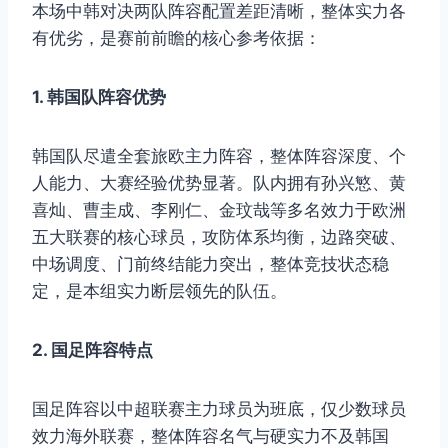
本场中韩对决两队阵容配置差距清晰，整体实力各
有优劣，是赛前前瞻的核心参考依据：
1. 韩国队阵容优势
韩国队尽遣全套旅欧主力阵容，整体阵容深度、个
人能力、大赛经验优势显著。队内拥有孙兴慜、黄
喜灿、曹圭成、李刚仁、金玟哉等多名效力于欧洲
五大联赛的核心球员，攻防体系均衡，边路突破、
中场调度、门前终结能力突出，整体竞技状态稳
定，是本组实力断层领先的队伍。
2. 国足阵容特点
国足阵容以中超联赛主力球员为班底，仅少数球员
效力海外联赛，整体阵容名气与硬实力不及韩国