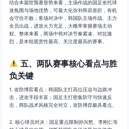
结合本届世预赛形势来看，主场作战的国足依托球
迷氛围与场地优势，可最大化弥补阵容差距，有机
会守住不败；客场对决中，韩国队主场作战、主力
全员出战，进攻火力充足，大概率掌握赛场主动
权。整体来看，两场中韩对决节奏紧凑、对抗激
烈，是本组观赏性最高、关注度最高的赛事。
五、两队赛事核心看点与胜
负关键
1. 攻防博弈看点：韩国队主打高位压迫与边路冲
击，进攻手段丰富；国足主打密集防守与快速反
击，两队战术风格完全对立，攻防博弈极具看点。
2. 核心球员对决：国足重点限制孙兴慜、李刚仁等