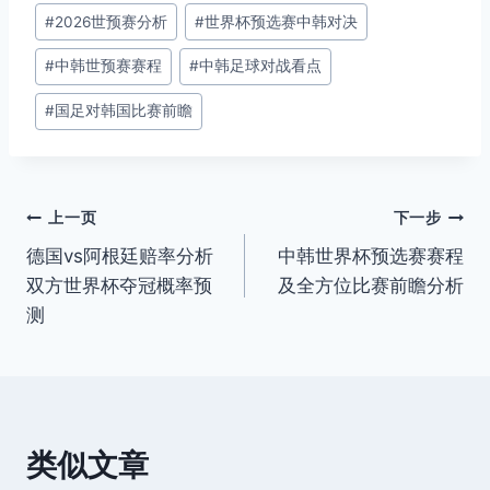
文
#
2026世预赛分析
#
世界杯预选赛中韩对决
章
#
中韩世预赛赛程
#
中韩足球对战看点
标
签：
#
国足对韩国比赛前瞻
文
上一页
下一步
德国vs阿根廷赔率分析
中韩世界杯预选赛赛程
章
双方世界杯夺冠概率预
及全方位比赛前瞻分析
导
测
航
类似文章