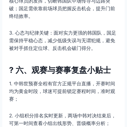
核心球员的发挥，切断韩国队中场传导与边路突
破；国足需依靠前场球员把握反击机会，提升门前
终结效率。
3. 心态与纪律关键：面对实力更强的韩国队，国足
需保持平稳心态，减少低级失误与无谓犯规，避免
被对手抓住定位球、反击机会破门得分。
? 六、观赛与赛事复盘小贴士
1. 中韩世预赛全程有官方正规平台直播，开赛时间
均为黄金时段，球迷可提前锁定赛程时间，准时观
赛；
2. 小组积分排名实时更新，两场中韩对决结束后，
可第一时间查看小组出线形势、晋级概率分析；