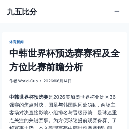
跳
九五比分
到
内
容
体育新闻
中韩世界杯预选赛赛程及全
方位比赛前瞻分析
作者
World-Cup
2026年6月14日
中韩世界杯预选赛
是2026美加墨世界杯亚洲区36
强赛的焦点对决，国足与韩国队同处C组，两场主
客场对决直接影响小组排名与晋级形势，是球迷重
点关注的关键赛事。为方便球迷提前观赛备赛、了
解赛事走势，本文整理完整中韩世预赛赛程时间、